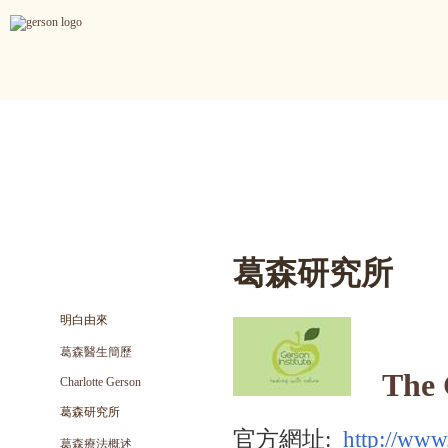
葛森療法
參考書藉
參考影片
康復案例
主頁
>
葛森療法
>
明白由來
> 葛森研究所
葛森研究所
葛森療法
明白由來
葛森醫生簡歷
The Ge
Charlotte Gerson
葛森研究所
官方網址:
http://www.
葛森療法概述