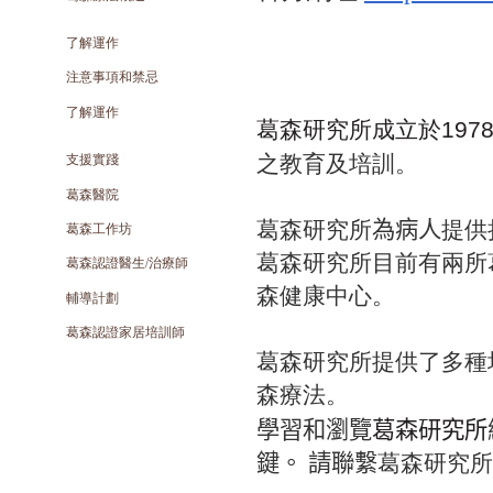
了解運作
注意事項和禁忌
了解運作
葛森研究所成立於
197
之教育及培訓。
支援實踐
葛森醫院
葛森研究所
為病人
提供
葛森工作坊
葛森研究所目前有兩所
葛森認證醫生/治療師
森健康中心。
輔導計劃
葛森認證家居培訓師
葛森研究所提供了多種
森療法。
葛森研究所
學習和瀏覽
鍵。
請聯繫
葛森研究所